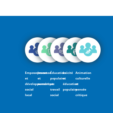
Empowerment
Jeunesse
Éducation
Laïcité
Animation
et
et
populaire
et
culturelle
développement
numérique
et
éducation
et
social
travail
populaire
pensée
local
social
critique