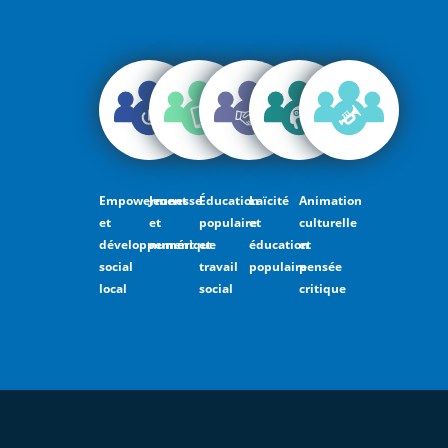
Empowerment
Jeunesse
Éducation
Laïcité
Animation
et
et
populaire
et
culturelle
développement
numérique
et
éducation
et
social
travail
populaire
pensée
local
social
critique