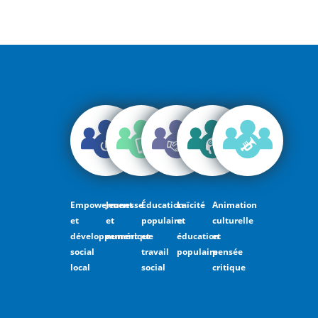
Empowerment
Jeunesse
Éducation
Laïcité
Animation
et
et
populaire
et
culturelle
développement
numérique
et
éducation
et
social
travail
populaire
pensée
local
social
critique