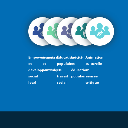
Empowerment
Jeunesse
Éducation
Laïcité
Animation
et
et
populaire
et
culturelle
développement
numérique
et
éducation
et
social
travail
populaire
pensée
local
social
critique