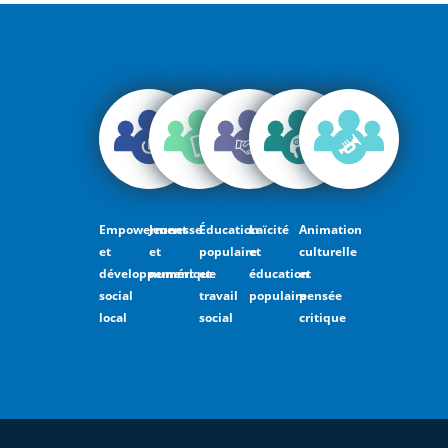
Empowerment
Jeunesse
Éducation
Laïcité
Animation
et
et
populaire
et
culturelle
développement
numérique
et
éducation
et
social
travail
populaire
pensée
local
social
critique