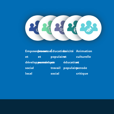
Empowerment
Jeunesse
Éducation
Laïcité
Animation
et
et
populaire
et
culturelle
développement
numérique
et
éducation
et
social
travail
populaire
pensée
local
social
critique