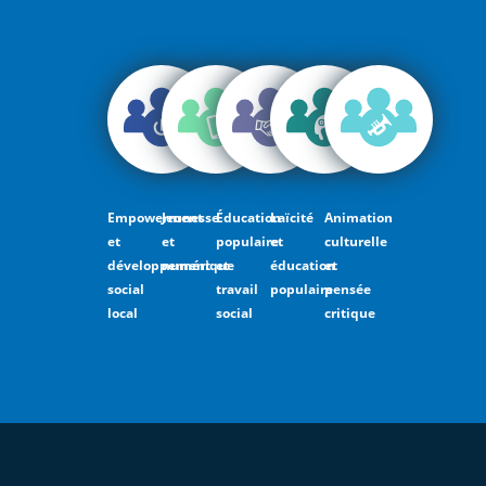
Empowerment
Jeunesse
Éducation
Laïcité
Animation
et
et
populaire
et
culturelle
développement
numérique
et
éducation
et
social
travail
populaire
pensée
local
social
critique