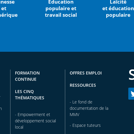
unesse
Éducation
Laïcité
et
populaire et
et éducation
érique
travail social
populaire
FORMATION
OFFRES EMPLOI
CONTINUE
RESSOURCES
LES CINQ
–
THÉMATIQUES
- Le fond de
documentation de la
n
- Empowerment et
MMV
développement social
- Espace tuteurs
local