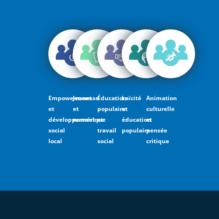
Empowerment
Jeunesse
Éducation
Laïcité
Animation
et
et
populaire
et
culturelle
développement
numérique
et
éducation
et
social
travail
populaire
pensée
local
social
critique