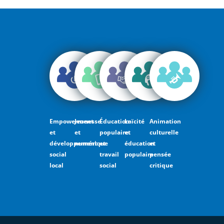
Empowerment
Jeunesse
Éducation
Laïcité
Animation
et
et
populaire
et
culturelle
développement
numérique
et
éducation
et
social
travail
populaire
pensée
local
social
critique