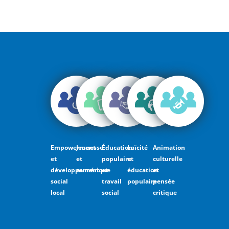
Empowerment
Jeunesse
Éducation
Laïcité
Animation
et
et
populaire
et
culturelle
développement
numérique
et
éducation
et
social
travail
populaire
pensée
local
social
critique