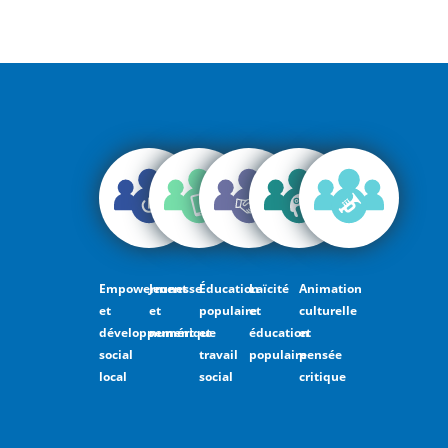
Empowerment
Jeunesse
Éducation
Laïcité
Animation
et
et
populaire
et
culturelle
développement
numérique
et
éducation
et
social
travail
populaire
pensée
local
social
critique