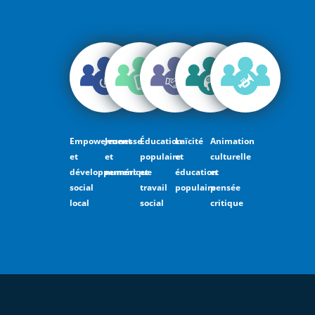
Empowerment
Jeunesse
Éducation
Laïcité
Animation
et
et
populaire
et
culturelle
développement
numérique
et
éducation
et
social
travail
populaire
pensée
local
social
critique