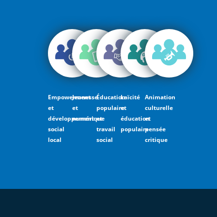
Empowerment
Jeunesse
Éducation
Laïcité
Animation
et
et
populaire
et
culturelle
développement
numérique
et
éducation
et
social
travail
populaire
pensée
local
social
critique